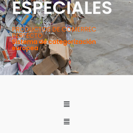
ESPECIALES
PRODUCTOS DE COMERREC
PERFECTO
Sistema de categorización
europea
Menú
Menú