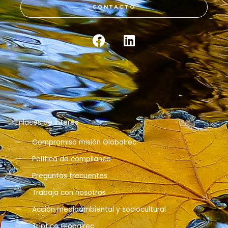
CONTACTO
F
L
a
i
c
n
e
k
b
e
o
d
o
i
k
n
Enlaces de interés
Compromiso misión Globalrec
Política de compliance
Preguntas frecuentes
Trabaja con nosotros
Acción medioambiental y sociocultural
Tríptico Globalrec