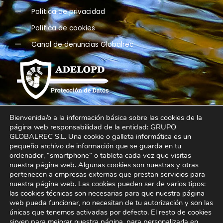
Política de privacidad
Política de cookies
Canal de denuncias Globalrec
Bienvenida/o a la información básica sobre las cookies de la
página web responsabilidad de la entidad: GRUPO
GLOBALREC S.L. Una cookie o galleta informática es un
pequeño archivo de información que se guarda en tu
ordenador, “smartphone” o tableta cada vez que visitas
nuestra página web. Algunas cookies son nuestras y otras
+34 966 516 723 – info@grupoglobalrec.com
pertenecen a empresas externas que prestan servicios para
Grupo Globalrec. Pol. Ind. Els Algars, C/ Castalla, nº 6 –
nuestra página web. Las cookies pueden ser de varios tipos:
03820, Cocentaina (Alicante, Spain)
las cookies técnicas son necesarias para que nuestra página
web pueda funcionar, no necesitan de tu autorización y son las
únicas que tenemos activadas por defecto. El resto de cookies
sirven para mejorar nuestra página, para personalizarla en