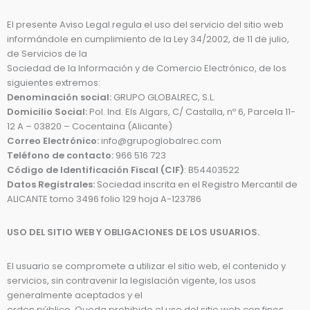
El presente Aviso Legal regula el uso del servicio del sitio web
informándole en cumplimiento de la Ley 34/2002, de 11 de julio,
de Servicios de la
Sociedad de la Información y de Comercio Electrónico, de los
siguientes extremos:
Denominación social:
GRUPO GLOBALREC, S.L.
Domicilio Social:
Pol. Ind. Els Algars, C/ Castalla, nº 6, Parcela 11-
12 A – 03820 – Cocentaina (Alicante)
Correo Electrónico:
info@grupoglobalrec.com
Teléfono de contacto:
966 516 723
Código de Identificación Fiscal (CIF)
: B54403522
Datos Registrales:
Sociedad inscrita en el Registro Mercantil de
ALICANTE tomo 3496 folio 129 hoja A-123786
USO DEL SITIO WEB Y OBLIGACIONES DE LOS USUARIOS.
El usuario se compromete a utilizar el sitio web, el contenido y
servicios, sin contravenir la legislación vigente, los usos
generalmente aceptados y el
orden público. Queda prohibido el uso del sitio web con fines